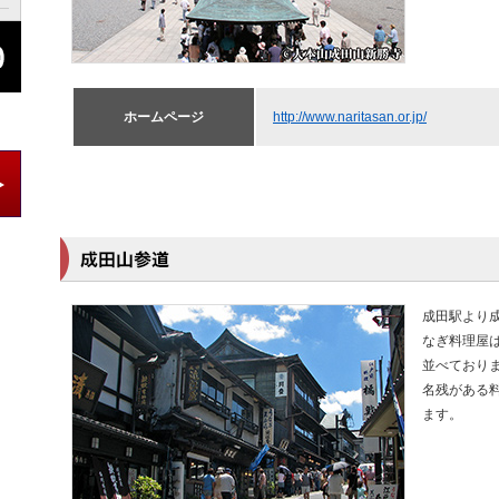
ホームページ
http://www.naritasan.or.jp/
成田駅より
なぎ料理屋
並べており
名残がある
ます。