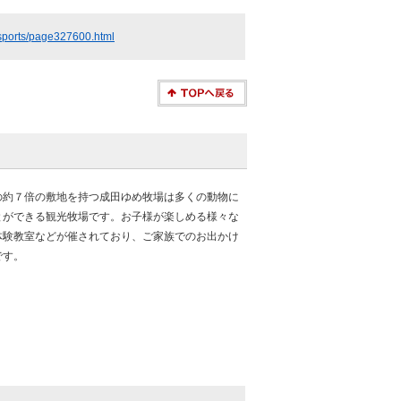
a_sports/page327600.html
の約７倍の敷地を持つ成田ゆめ牧場は多くの動物に
とができる観光牧場です。お子様が楽しめる様々な
体験教室などが催されており、ご家族でのお出かけ
です。