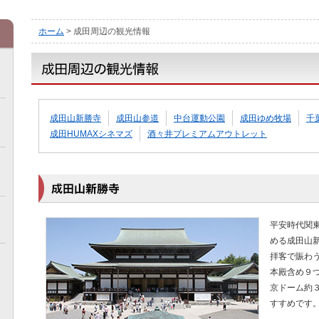
ホーム
> 成田周辺の観光情報
成田山新勝寺
成田山参道
中台運動公園
成田ゆめ牧場
千
成田HUMAXシネマズ
酒々井プレミアムアウトレット
平安時代関
める成田山
拝客で賑わ
本殿含め９
京ドーム約
すすめです