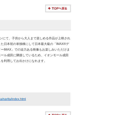
ーンにて、子供から大人まで楽しめる作品が上映され
た日本初の単独棟にして日本最大級の「IMAX®デ
ーIMAX」での迫力ある映像もお楽しみいただけま
モール成田に隣接しているため、イオンモール成田
スを利用してお出かけになれます。
/narita/index.html