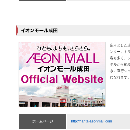
広々とした
ンター。ト
客も多く、
テルから徒
きに直行シ
になれます
ホームページ
http://narita-aeonmall.com