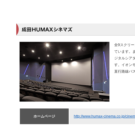
全9スクリ
ています。ま
ジタルシアタ
す。イオン
直行路線バ
ホームページ
http://www.humax-cinema.co.jp/cinema