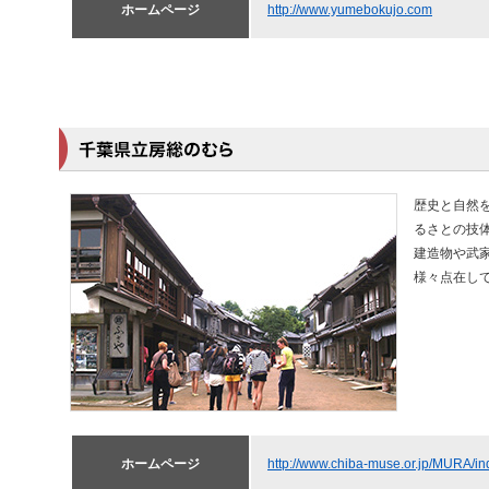
ホームページ
http://www.yumebokujo.com
歴史と自然
るさとの技
建造物や武
様々点在し
ホームページ
http://www.chiba-muse.or.jp/MURA/in