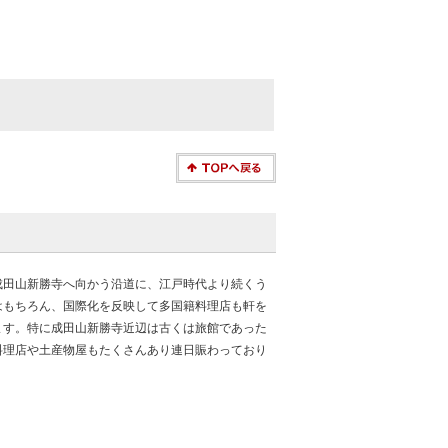
成田山新勝寺へ向かう沿道に、江戸時代より続くう
はもちろん、国際化を反映して多国籍料理店も軒を
ます。特に成田山新勝寺近辺は古くは旅館であった
料理店や土産物屋もたくさんあり連日賑わっており