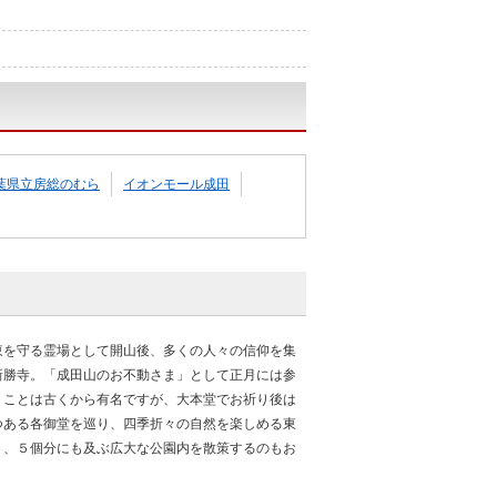
葉県立房総のむら
イオンモール成田
東を守る霊場として開山後、多くの人々の信仰を集
新勝寺。「成田山のお不動さま」として正月には参
うことは古くから有名ですが、大本堂でお祈り後は
つある各御堂を巡り、四季折々の自然を楽しめる東
３、５個分にも及ぶ広大な公園内を散策するのもお
。