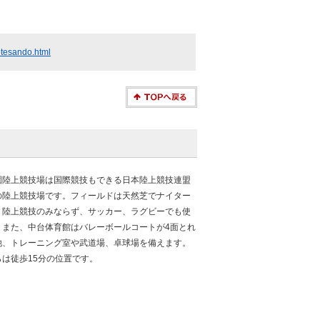
motesando.html
園陸上競技場は国際競技もできる日本陸上競技連盟
の陸上競技場です。フィールドは天然芝でナイター
、陸上競技のみならず、サッカー、ラグビーでも使
。また、中台体育館はバレーボールコートが4面とれ
他、トレーニング室や武道場、卓球場を備えます。
は徒歩15分の位置です。